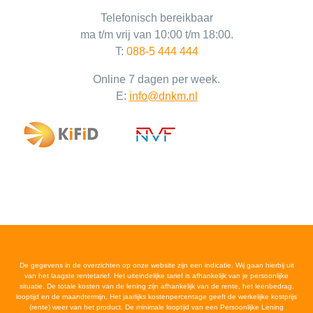
Telefonisch bereikbaar
ma t/m vrij van 10:00 t/m 18:00.
T:
088-5 444 444
Online 7 dagen per week.
E:
info@dnkm.nl
De gegevens in de overzichten op onze website zijn een indicatie. Wij gaan hierbij uit
van het laagste rentetarief. Het uiteindelijke tarief is afhankelijk van je persoonlijke
situatie. De totale kosten van de lening zijn afhankelijk van de rente, het leenbedrag,
looptijd en de maandtermijn. Het jaarlijks kostenpercentage geeft de werkelijke kostprijs
(rente) weer van het product. De minimale looptijd van een Persoonlijke Lening