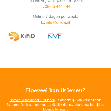
ma t/m vrij van 10:00 t/m 18:00.
T:
088-5 444 444
Online 7 dagen per week.
E:
info@dnkm.nl
Hoeveel kan ik lenen?
Hoeveel u maximaal kunt lenen
, is afhankelijk van verschillende
factoren. Denk aan een vast of tijdelijk dienstverband, uw leeftijd en
lopende leningen.