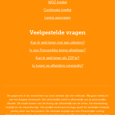
WOZ krediet
Combinatie krediet
Lening aanvragen
Veelgestelde vragen
Kan ik geld lenen met een uitkering?
Is een Persoonlijke lening aftrekbaar?
Kan ik geld lenen als ZZP'er?
Is kopen op afbetaling verstandig?
De gegevens in de overzichten op onze website zijn een indicatie. Wij gaan hierbij uit
van het laagste rentetarief. Het uiteindelijke tarief is afhankelijk van je persoonlijke
situatie. De totale kosten van de lening zijn afhankelijk van de rente, het leenbedrag,
looptijd en de maandtermijn. Het jaarlijks kostenpercentage geeft de werkelijke kostprijs
(rente) weer van het product. De minimale looptijd van een Persoonlijke Lening
bedraagt 12 maanden, de maximale looptijd bedraagt 180 maanden. De minimale rente