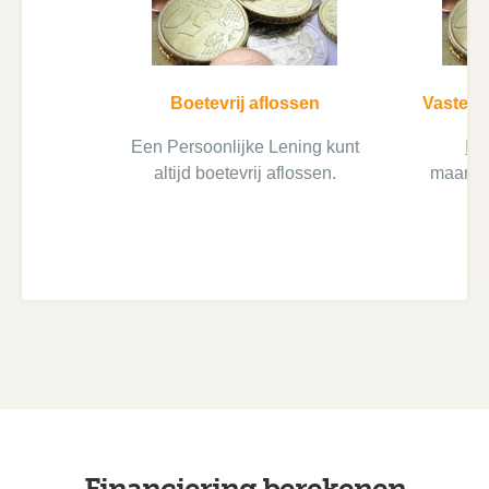
Boetevrij aflossen
Vaste l
Een Persoonlijke Lening kunt
Be
altijd boetevrij aflossen.
maandte
Financiering berekenen