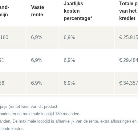
Jaarlijks
Totale p
and-
Vaste
kosten
van het
mijn
rente
percentage*
krediet
.160
6,9%
6,9%
€ 25.91
91
6,9%
6,9%
€ 29.48
86
6,9%
6,9%
€ 34.35
rijs (rente) weer van dit product.
 maanden en de maximale looptijd 180 maanden.
aanden. De maximale looptijd is afhankelijk van de rente, extra aflossingen e
omende kosten.