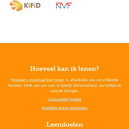
Hoeveel kan ik lenen?
Hoeveel u maximaal kunt lenen
, is afhankelijk van verschillende
factoren. Denk aan een vast of tijdelijk dienstverband, uw leeftijd en
lopende leningen.
Consumptief krediet
Voordelig lening oversluiten
Leendoelen