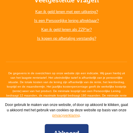
Veelgestelde vragen
Kan ik geld lenen met een uitkering?
Is een Persoonlijke lening aftrekbaar?
Kan ik geld lenen als ZZP'er?
Is kopen op afbetaling verstandig?
De gegevens in de overzichten op onze website zijn een indicatie. Wij gaan hierbij uit
van het laagste rentetarief. Het uiteindelijke tarief is afhankelijk van je persoonlijke
situatie. De totale kosten van de lening zijn afhankelijk van de rente, het leenbedrag,
looptijd en de maandtermijn. Het jaarlijks kostenpercentage geeft de werkelijke kostprijs
(rente) weer van het product. De minimale looptijd van een Persoonlijke Lening
bedraagt 12 maanden, de maximale looptijd bedraagt 180 maanden. De minimale rente
bedraagt 6,4%, de maximale wettelijke rente bedraagt 12%
Door gebruik te maken van onze website, of door op akkoord te klikken, gaat
u akkoord met het gebruik van cookies op deze website op basis van onze
2026 De Nederlandse Kredietmaatschappij -
Alle voorwaarden
|
privacyverklaring
.
Sitemap
|
Privacyverklaring
|
Dienstverlening