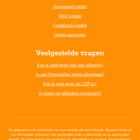
Doorlopend krediet
WOZ krediet
Combinatie krediet
Lening aanvragen
Veelgestelde vragen
Kan ik geld lenen met een uitkering?
Is een Persoonlijke lening aftrekbaar?
Kan ik geld lenen als ZZP'er?
Is kopen op afbetaling verstandig?
De gegevens in de overzichten op onze website zijn een indicatie. Wij gaan hierbij uit
van het laagste rentetarief. Het uiteindelijke tarief is afhankelijk van je persoonlijke
situatie. De totale kosten van de lening zijn afhankelijk van de rente, het leenbedrag,