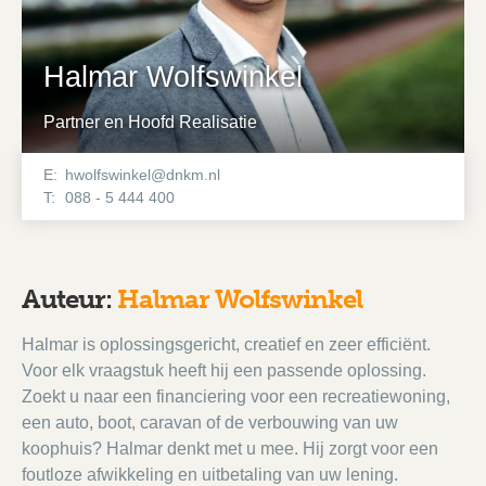
Halmar Wolfswinkel
Partner en Hoofd Realisatie
E:
hwolfswinkel@dnkm.nl
T:
088 - 5 444 400
Auteur:
Halmar Wolfswinkel
Halmar is oplossingsgericht, creatief en zeer efficiënt.
Voor elk vraagstuk heeft hij een passende oplossing.
Zoekt u naar een financiering voor een recreatiewoning,
een auto, boot, caravan of de verbouwing van uw
koophuis? Halmar denkt met u mee. Hij zorgt voor een
foutloze afwikkeling en uitbetaling van uw lening.