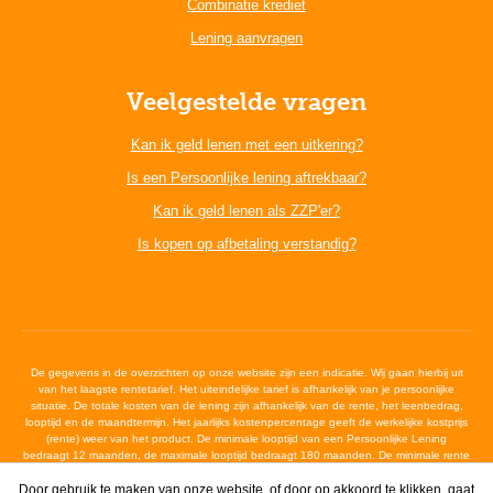
Combinatie krediet
Lening aanvragen
Veelgestelde vragen
Kan ik geld lenen met een uitkering?
Is een Persoonlijke lening aftrekbaar?
Kan ik geld lenen als ZZP'er?
Is kopen op afbetaling verstandig?
De gegevens in de overzichten op onze website zijn een indicatie. Wij gaan hierbij uit
van het laagste rentetarief. Het uiteindelijke tarief is afhankelijk van je persoonlijke
situatie. De totale kosten van de lening zijn afhankelijk van de rente, het leenbedrag,
looptijd en de maandtermijn. Het jaarlijks kostenpercentage geeft de werkelijke kostprijs
(rente) weer van het product. De minimale looptijd van een Persoonlijke Lening
bedraagt 12 maanden, de maximale looptijd bedraagt 180 maanden. De minimale rente
bedraagt 6,4%, de maximale wettelijke rente bedraagt 12%
Door gebruik te maken van onze website, of door op akkoord te klikken, gaat