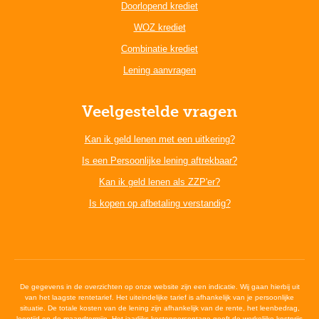
Doorlopend krediet
WOZ krediet
Combinatie krediet
Lening aanvragen
Veelgestelde vragen
Kan ik geld lenen met een uitkering?
Is een Persoonlijke lening aftrekbaar?
Kan ik geld lenen als ZZP'er?
Is kopen op afbetaling verstandig?
De gegevens in de overzichten op onze website zijn een indicatie. Wij gaan hierbij uit
van het laagste rentetarief. Het uiteindelijke tarief is afhankelijk van je persoonlijke
situatie. De totale kosten van de lening zijn afhankelijk van de rente, het leenbedrag,
looptijd en de maandtermijn. Het jaarlijks kostenpercentage geeft de werkelijke kostprijs