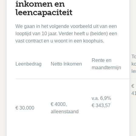
inkomen en
leencapaciteit
We gaan in het volgende voorbeeld uit van een
looptijd van 10 jaar. Verder heeft u (beiden) een
vast contract en u woont in een koophuis.
To
Rente en
Leenbedrag
Netto Inkomen
k
maandtermijn
l
€
4
v.a. 6,9%
€ 4000,
€ 343,57
€ 30.000
alleenstaand