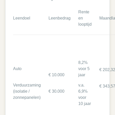
Rente
Leendoel
Leenbedrag
en
Maandla
looptijd
8,2%
Auto
voor 5
€ 202,3
€ 10.000
jaar
Verduurzaming
v.a.
€ 343,5
(isolatie /
€ 30.000
6,9%
zonnepanelen)
voor
10 jaar