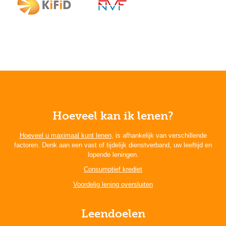
Hoeveel kan ik lenen?
Hoeveel u maximaal kunt lenen
, is afhankelijk van verschillende
factoren. Denk aan een vast of tijdelijk dienstverband, uw leeftijd en
lopende leningen.
Consumptief krediet
Voordelig lening oversluiten
Leendoelen