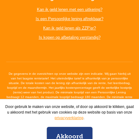
Kan ik geld lenen met een uitkering?
Is een Persoonlijke lening aftrekbaar?
Kan ik geld lenen als ZZP'er?
Is kopen op afbetaling verstandig?
De gegevens in de overzichten op onze website zijn een indicatie. Wij gaan hierbij uit
van het laagste rentetarief. Het uiteindelijke tarief is afhankelijk van je persoonlijke
situatie. De totale kosten van de lening zijn afhankelijk van de rente, het leenbedrag,
looptijd en de maandtermijn. Het jaarlijks kostenpercentage geeft de werkelijke kostprijs
(rente) weer van het product. De minimale looptijd van een Persoonlijke Lening
bedraagt 12 maanden, de maximale looptijd bedraagt 180 maanden. De minimale rente
bedraagt 6,4%, de maximale wettelijke rente bedraagt 12%
Door gebruik te maken van onze website, of door op akkoord te klikken, gaat
u akkoord met het gebruik van cookies op deze website op basis van onze
2026 De Nederlandse Kredietmaatschappij -
Alle voorwaarden
|
privacyverklaring
.
Sitemap
|
Privacyverklaring
|
Dienstverlening
Akkoord