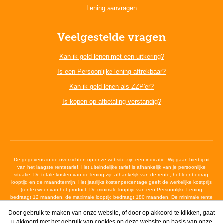
Lening aanvragen
Veelgestelde vragen
Kan ik geld lenen met een uitkering?
Is een Persoonlijke lening aftrekbaar?
Kan ik geld lenen als ZZP'er?
Is kopen op afbetaling verstandig?
De gegevens in de overzichten op onze website zijn een indicatie. Wij gaan hierbij uit
van het laagste rentetarief. Het uiteindelijke tarief is afhankelijk van je persoonlijke
situatie. De totale kosten van de lening zijn afhankelijk van de rente, het leenbedrag,
looptijd en de maandtermijn. Het jaarlijks kostenpercentage geeft de werkelijke kostprijs
(rente) weer van het product. De minimale looptijd van een Persoonlijke Lening
bedraagt 12 maanden, de maximale looptijd bedraagt 180 maanden. De minimale rente
bedraagt 6,4%, de maximale wettelijke rente bedraagt 12%
Door gebruik te maken van onze website, of door op akkoord te klikken, gaat
u akkoord met het gebruik van cookies op deze website op basis van onze