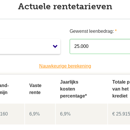
Actuele rentetarieven
Gewenst leenbedrag:
*
Nauwkeurige berekening
Jaarlijks
Totale p
and-
Vaste
kosten
van het
mijn
rente
percentage*
krediet
.160
6,9%
6,9%
€ 25.91