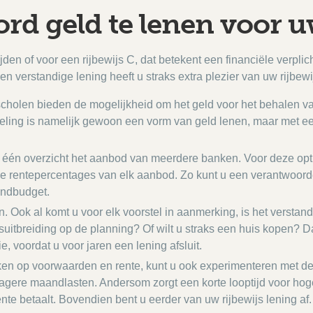
d geld te lenen voor u
ijden of voor een rijbewijs C, dat betekent een financiële verpli
en verstandige lening heeft u straks extra plezier van uw rijbewi
jscholen bieden de mogelijkheid om het geld voor het behalen van
regeling is namelijk gewoon een vorm van geld lenen, maar met e
in één overzicht het aanbod van meerdere banken. Voor deze opti
e rentepercentages van elk aanbod. Zo kunt u een verantwoorde
andbudget.
 Ook al komt u voor elk voorstel in aanmerking, is het verstandi
suitbreiding op de planning? Of wilt u straks een huis kopen? D
ie, voordat u voor jaren een lening afsluit.
lijken op voorwaarden en rente, kunt u ook experimenteren met d
ij lagere maandlasten. Andersom zorgt een korte looptijd voor ho
ente betaalt. Bovendien bent u eerder van uw rijbewijs lening af.