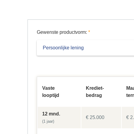
Gewenste productvorm:
*
Vaste
Krediet-
Ma
looptijd
bedrag
ter
12 mnd.
€ 25.000
€ 2
(1 jaar)